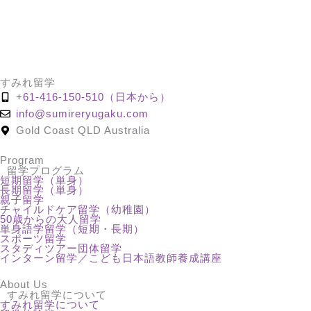
すみれ留学
+61-416-150-510（日本から）
info@sumireryugaku.com
Gold Coast QLD Australia
Program
留学プログラム
短期留学（単身）
長期留学（単身）
親子留学
チャイルドケア留学（幼稚園）
50歳からの大人留学
単身語学留学（短期・長期）
スポーツ留学
スタディツアー団体留学
インターン留学／こども日本語教師養成講座
About Us
すみれ留学について
すみれ留学について