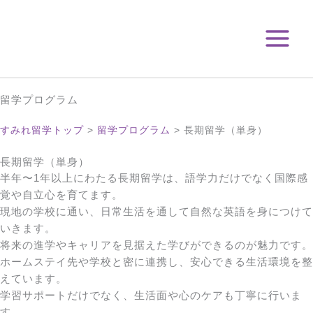
内
容
を
ス
キ
ッ
留学プログラム
プ
すみれ留学トップ
>
留学プログラム
>
長期留学（単身）
長期留学（単身）
半年〜1年以上にわたる長期留学は、語学力だけでなく国際感
覚や自立心を育てます。
現地の学校に通い、日常生活を通して自然な英語を身につけて
いきます。
将来の進学やキャリアを見据えた学びができるのが魅力です。
ホームステイ先や学校と密に連携し、安心できる生活環境を整
えています。
学習サポートだけでなく、生活面や心のケアも丁寧に行いま
す。