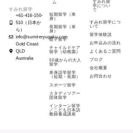
すみれ留
ム
学につい
すみれ留学
て
短期留学（単
+61-416-150-
身）
すみれ留学につ
510（日本か
いて
長期留学（単
ら）
身）
留学体験談
info@sumireryugaku.com
親子留学
お申込みの流れ
Gold Coast
チャイルドケア
よくあるご質問
QLD
留学（幼稚園）
Australia
ブログ
50歳からの大人
留学
会社概要
単身語学留学
お問合わせ
（短期・長期）
スポーツ留学
スタディツアー
団体留学
インターン留学
／こども日本語
教師養成講座