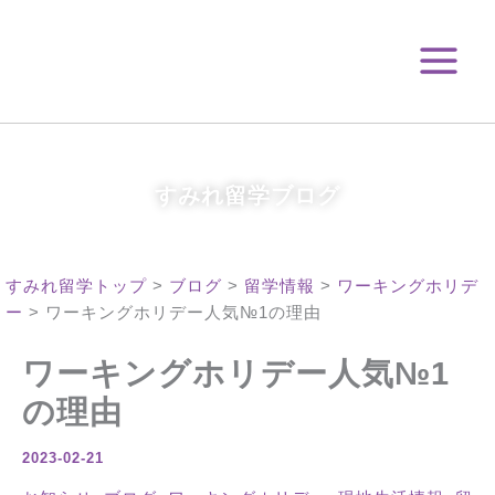
月
内
別
容
ア
を
ー
ス
カ
キ
イ
ブ
ッ
プ
すみれ留学ブログ
すみれ留学トップ
>
ブログ
>
留学情報
>
ワーキングホリデ
ー
>
ワーキングホリデー人気№1の理由
ワーキングホリデー人気№1
の理由
2023-02-21