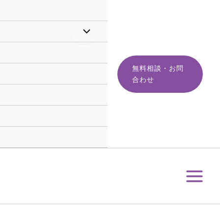
月
別
ア
ー
カ
イ
ブ
無料相談・お問
合わせ