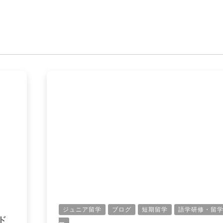
ジュニア留学
ブログ
短期留学
語学研修・留
ド
ー