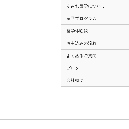
内
Main
Main
すみれ留学について
容
Menu
Menu
留学プログラム
を
ス
留学体験談
キ
ッ
お申込みの流れ
プ
よくあるご質問
ブログ
会社概要