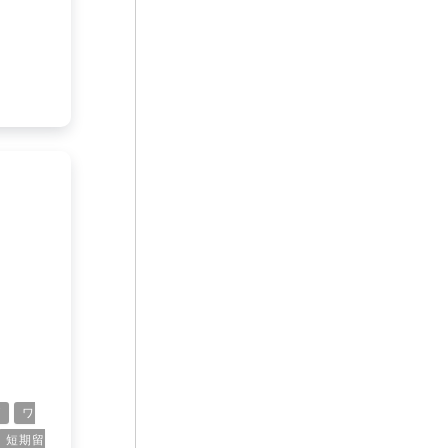
グ
ワ
短期留