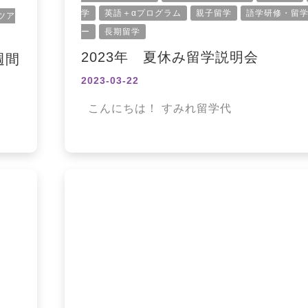
学
英語＋αプログラム
親子留学
語学研修・留
ツア
ー
長期留学
2023年 夏休み留学説明会
週間
2023-03-22
こんにちは！ すみれ留学代