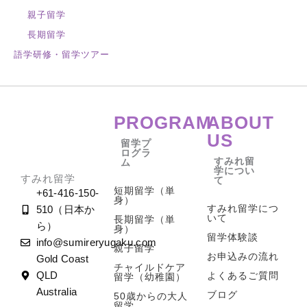
親子留学
長期留学
語学研修・留学ツアー
PROGRAM
ABOUT
US
留学プ
ログラ
すみれ留
ム
学につい
すみれ留学
て
短期留学（単
+61-416-150-
身）
すみれ留学につ
510（日本か
いて
長期留学（単
ら）
身）
留学体験談
info@sumireryugaku.com
親子留学
お申込みの流れ
Gold Coast
チャイルドケア
よくあるご質問
QLD
留学（幼稚園）
Australia
ブログ
50歳からの大人
留学