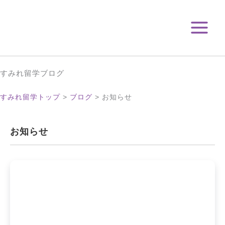
月
内
別
容
ア
を
ー
ス
カ
キ
イ
ブ
ッ
すみれ留学ブログ
プ
すみれ留学トップ
>
ブログ
>
お知らせ
お知らせ