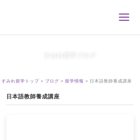
月
内
別
容
ア
を
ー
ス
カ
キ
イ
ブ
ッ
プ
すみれ留学ブログ
すみれ留学トップ
>
ブログ
>
留学情報
>
日本語教師養成講座
日本語教師養成講座