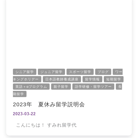
シニア留学
ジュニア留学
スポーツ留学
ブログ
ワー
キングホリデー
日本語教師養成講座
留学情報
短期留学
英語＋αプログラム
親子留学
語学研修・留学ツアー
長
期留学
2023年 夏休み留学説明会
2023-03-22
こんにちは！ すみれ留学代