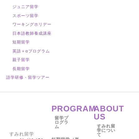
ジュニア留学
スポーツ留学
ワーキングホリデー
日本語教師養成講座
短期留学
英語＋αプログラム
親子留学
長期留学
語学研修・留学ツアー
PROGRAM
ABOUT
US
留学プ
ログラ
すみれ留
ム
学につい
すみれ留学
て