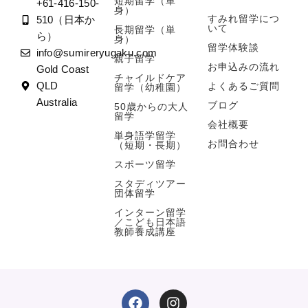
短期留学（単
+61-416-150-
身）
すみれ留学につ
510（日本か
いて
長期留学（単
ら）
身）
留学体験談
info@sumireryugaku.com
親子留学
お申込みの流れ
Gold Coast
チャイルドケア
よくあるご質問
QLD
留学（幼稚園）
Australia
ブログ
50歳からの大人
留学
会社概要
単身語学留学
お問合わせ
（短期・長期）
スポーツ留学
スタディツアー
団体留学
インターン留学
／こども日本語
教師養成講座
F
I