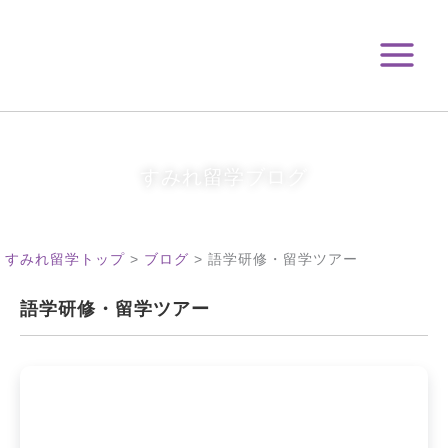
月
内
別
容
ア
を
ー
ス
カ
キ
イ
ブ
ッ
プ
すみれ留学ブログ
すみれ留学トップ
>
ブログ
>
語学研修・留学ツアー
語学研修・留学ツアー