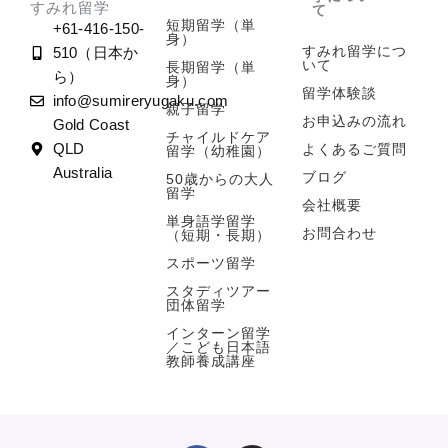
すみれ留学
て
短期留学（単
+61-416-150-
身）
すみれ留学につ
510（日本か
いて
長期留学（単
ら）
身）
留学体験談
info@sumireryugaku.com
親子留学
お申込みの流れ
Gold Coast
チャイルドケア
よくあるご質問
QLD
留学（幼稚園）
Australia
ブログ
50歳からの大人
留学
会社概要
単身語学留学
お問合わせ
（短期・長期）
スポーツ留学
スタディツアー
団体留学
インターン留学
／こども日本語
教師養成講座