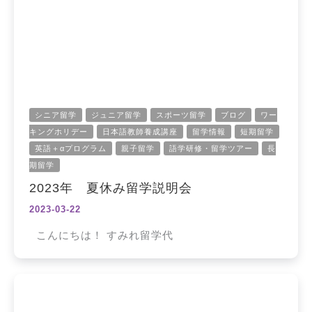
シニア留学
ジュニア留学
スポーツ留学
ブログ
ワー
キングホリデー
日本語教師養成講座
留学情報
短期留学
英語＋αプログラム
親子留学
語学研修・留学ツアー
長
期留学
2023年 夏休み留学説明会
2023-03-22
こんにちは！ すみれ留学代