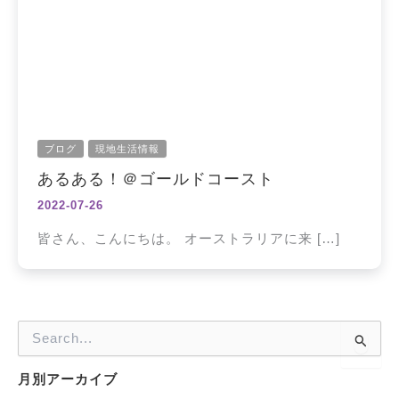
ブログ
現地生活情報
あるある！＠ゴールドコースト
2022-07-26
皆さん、こんにちは。 オーストラリアに来 […]
検
索
対
月別アーカイブ
象