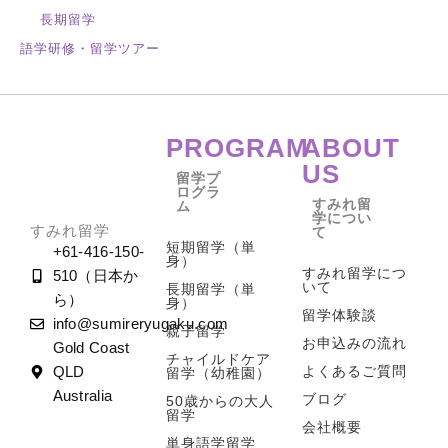
長期留学
語学研修・留学ツアー
PROGRAM
ABOUT
US
留学プ
ログラ
すみれ留
ム
学につい
すみれ留学
て
短期留学（単
+61-416-150-
身）
すみれ留学につ
510（日本か
いて
長期留学（単
ら）
身）
留学体験談
info@sumireryugaku.com
親子留学
お申込みの流れ
Gold Coast
チャイルドケア
よくあるご質問
QLD
留学（幼稚園）
Australia
ブログ
50歳からの大人
留学
会社概要
単身語学留学