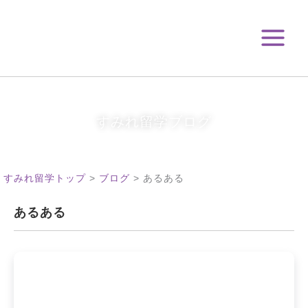
月
内
別
容
ア
を
ー
ス
カ
キ
イ
ブ
ッ
プ
すみれ留学ブログ
すみれ留学トップ
>
ブログ
>
あるある
あるある