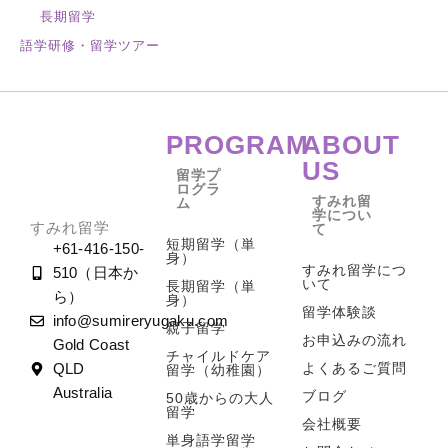
長期留学
語学研修・留学ツアー
PROGRAM
ABOUT
US
留学プ
ログラ
すみれ留
ム
学につい
すみれ留学
て
短期留学（単
+61-416-150-
身）
すみれ留学につ
510（日本か
いて
長期留学（単
ら）
身）
留学体験談
info@sumireryugaku.com
親子留学
お申込みの流れ
Gold Coast
チャイルドケア
よくあるご質問
QLD
留学（幼稚園）
Australia
ブログ
50歳からの大人
留学
会社概要
単身語学留学