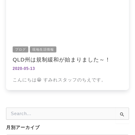
ブログ
現地生活情報
QLD州は規制緩和が始まりました～！
2020-05-13
こんにちは😁 すみれスタッフのちえです。
検
索
対
月別アーカイブ
象