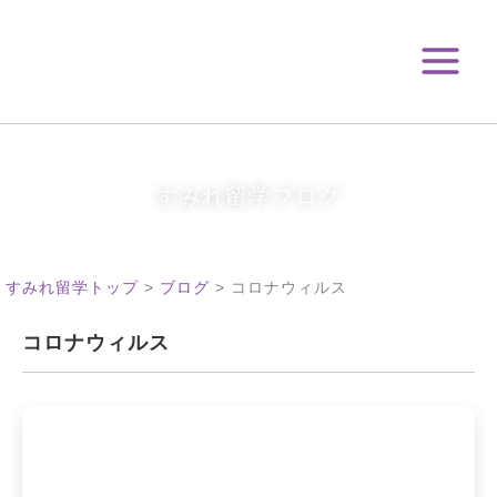
月
内
別
容
ア
を
ー
ス
カ
キ
イ
ブ
ッ
プ
すみれ留学ブログ
すみれ留学トップ
>
ブログ
>
コロナウィルス
コロナウィルス