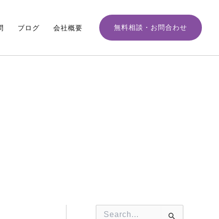
月
別
ア
無料相談・お問合わせ
問
ブログ
会社概要
ー
カ
イ
ブ
検