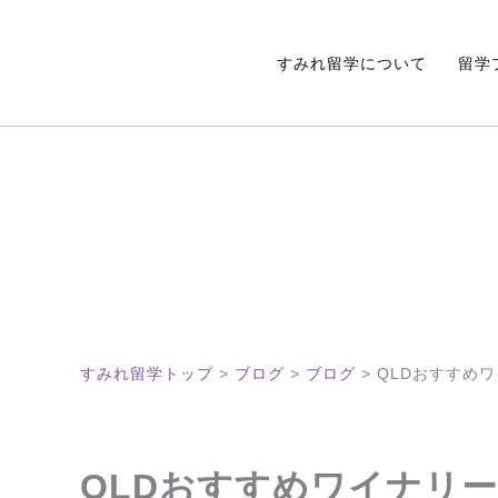
内
容
すみれ留学について
留学
を
ス
キ
ッ
プ
すみれ留学トップ
>
ブログ
>
ブログ
>
QLDおすすめ
QLDおすすめワイナリー