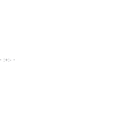
-・:+:-・