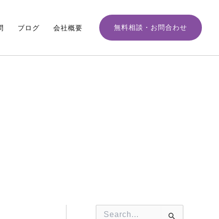
月
別
ア
無料相談・お問合わせ
問
ブログ
会社概要
ー
カ
イ
ブ
検