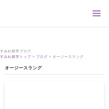
月
内
Main
Main
別
容
Menu
Menu
ア
を
ー
ス
カ
キ
イ
ブ
ッ
プ
すみれ留学ブログ
すみれ留学トップ
>
ブログ
>
オージースラング
オージースラング