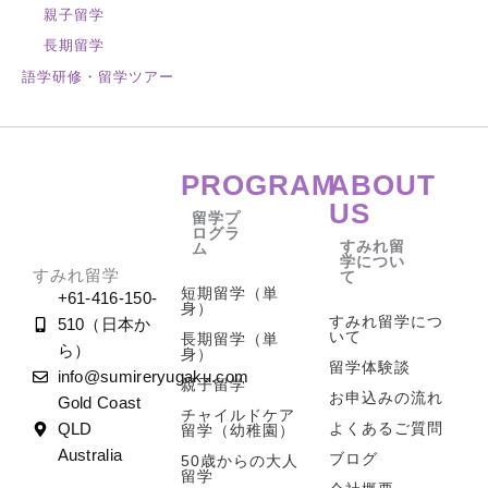
親子留学
長期留学
語学研修・留学ツアー
PROGRAM
ABOUT
US
留学プ
ログラ
すみれ留
ム
学につい
すみれ留学
て
短期留学（単
+61-416-150-
身）
すみれ留学につ
510（日本か
いて
長期留学（単
ら）
身）
留学体験談
info@sumireryugaku.com
親子留学
お申込みの流れ
Gold Coast
チャイルドケア
よくあるご質問
QLD
留学（幼稚園）
Australia
ブログ
50歳からの大人
留学