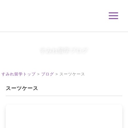
月
内
別
容
ア
を
ー
ス
カ
キ
イ
ブ
ッ
プ
すみれ留学ブログ
すみれ留学トップ
>
ブログ
>
スーツケース
スーツケース