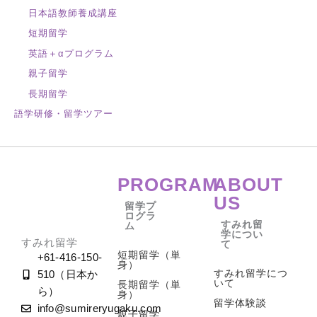
日本語教師養成講座
短期留学
英語＋αプログラム
親子留学
長期留学
語学研修・留学ツアー
PROGRAM
ABOUT
US
留学プ
ログラ
すみれ留
ム
学につい
すみれ留学
て
短期留学（単
+61-416-150-
身）
すみれ留学につ
510（日本か
いて
長期留学（単
ら）
身）
留学体験談
info@sumireryugaku.com
親子留学