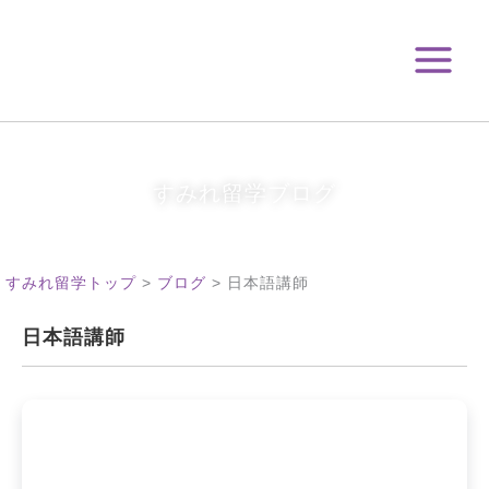
月
内
別
容
ア
を
ー
ス
カ
キ
イ
ブ
ッ
プ
すみれ留学ブログ
すみれ留学トップ
>
ブログ
>
日本語講師
日本語講師