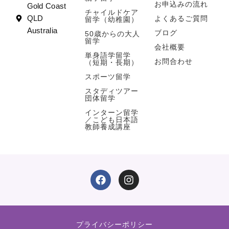
お申込みの流れ
Gold Coast
チャイルドケア
よくあるご質問
QLD
留学（幼稚園）
Australia
ブログ
50歳からの大人
留学
会社概要
単身語学留学
お問合わせ
（短期・長期）
スポーツ留学
スタディツアー
団体留学
インターン留学
／こども日本語
教師養成講座
F
I
a
n
c
s
e
t
b
a
o
g
プライバシーポリシー