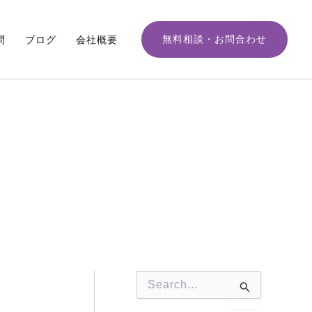
月
別
ア
無料相談・お問合わせ
問
ブログ
会社概要
ー
カ
イ
ブ
検
索