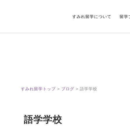
内
容
すみれ留学について
留学
を
ス
キ
ッ
プ
すみれ留学トップ
>
ブログ
>
語学学校
語学学校