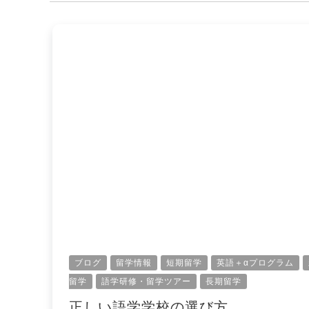
ブログ
留学情報
短期留学
英語＋αプログラム
留学
語学研修・留学ツアー
長期留学
正しい語学学校の選び方