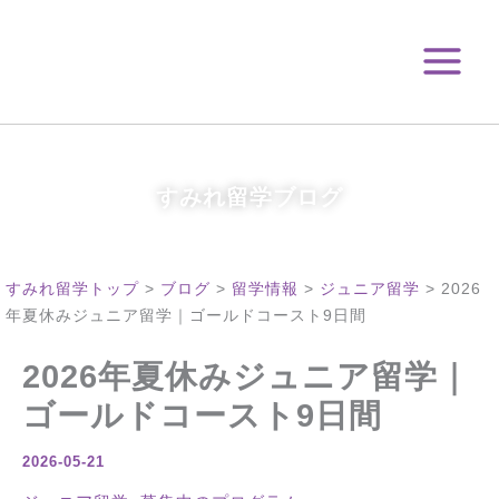
月
内
別
容
ア
を
ー
ス
カ
キ
イ
ブ
ッ
プ
すみれ留学ブログ
すみれ留学トップ
>
ブログ
>
留学情報
>
ジュニア留学
>
2026
年夏休みジュニア留学｜ゴールドコースト9日間
2026年夏休みジュニア留学｜
ゴールドコースト9日間
2026-05-21