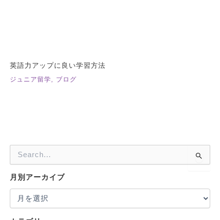
英語力アップに良い学習方法
ジュニア留学
,
ブログ
検
索
対
月別アーカイブ
象
: