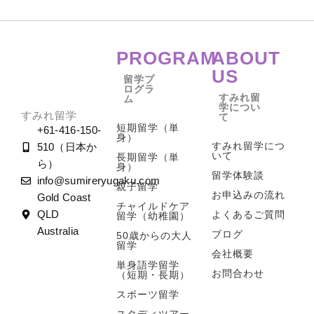
PROGRAM
ABOUT
US
留学プ
ログラ
すみれ留
ム
学につい
すみれ留学
て
短期留学（単
+61-416-150-
身）
すみれ留学につ
510（日本か
いて
長期留学（単
ら）
身）
留学体験談
info@sumireryugaku.com
親子留学
お申込みの流れ
Gold Coast
チャイルドケア
よくあるご質問
QLD
留学（幼稚園）
Australia
ブログ
50歳からの大人
留学
会社概要
単身語学留学
お問合わせ
（短期・長期）
スポーツ留学