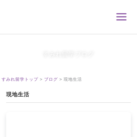
月
内
別
容
ア
を
ー
ス
カ
キ
イ
ブ
ッ
プ
すみれ留学ブログ
すみれ留学トップ
>
ブログ
>
現地生活
現地生活