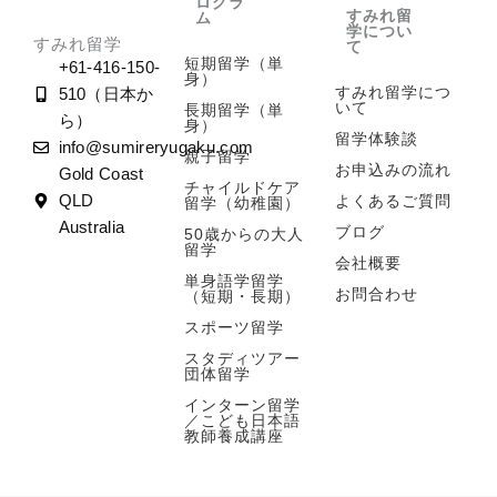
ログラ
すみれ留
ム
学につい
すみれ留学
て
短期留学（単
+61-416-150-
身）
すみれ留学につ
510（日本か
いて
長期留学（単
ら）
身）
留学体験談
info@sumireryugaku.com
親子留学
お申込みの流れ
Gold Coast
チャイルドケア
よくあるご質問
QLD
留学（幼稚園）
Australia
ブログ
50歳からの大人
留学
会社概要
単身語学留学
お問合わせ
（短期・長期）
スポーツ留学
スタディツアー
団体留学
インターン留学
／こども日本語
教師養成講座